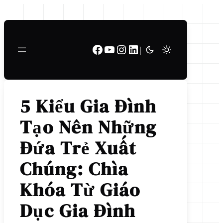
Chuyển
đến
phần
Facebook
Youtube
Instagram
LinkedIn
nội
|
dung
5 Kiểu Gia Đình
Tạo Nên Những
Đứa Trẻ Xuất
Chúng: Chìa
Khóa Từ Giáo
Dục Gia Đình