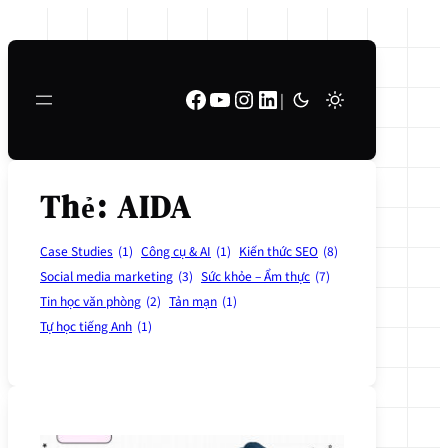
Chuyển
đến
phần
Facebook
Youtube
Instagram
LinkedIn
nội
|
dung
Thẻ:
AIDA
Case Studies
(1)
Công cụ & AI
(1)
Kiến thức SEO
(8)
Social media marketing
(3)
Sức khỏe – Ẩm thực
(7)
Tin học văn phòng
(2)
Tản mạn
(1)
Tự học tiếng Anh
(1)