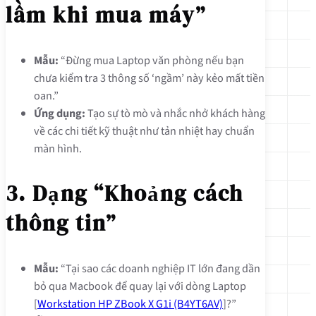
lầm khi mua máy”
Mẫu:
“Đừng mua Laptop văn phòng nếu bạn
chưa kiểm tra 3 thông số ‘ngầm’ này kẻo mất tiền
oan.”
Ứng dụng:
Tạo sự tò mò và nhắc nhở khách hàng
về các chi tiết kỹ thuật như tản nhiệt hay chuẩn
màn hình.
3. Dạng “Khoảng cách
thông tin”
Mẫu:
“Tại sao các doanh nghiệp IT lớn đang dần
bỏ qua Macbook để quay lại với dòng Laptop
[
Workstation HP ZBook X G1i (B4YT6AV)
]?”