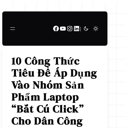
Chuyển
đến
phần
Facebook
Youtube
Instagram
LinkedIn
nội
|
dung
10 Công Thức
Tiêu Đề Áp Dụng
Vào Nhóm Sản
Phẩm Laptop
“Bắt Cú Click”
Cho Dân Công