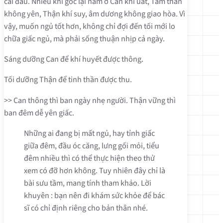
cái đầu. Nhiều khi gốc lại nằm ở Can khí uất, Tâm thần
không yên, Thận khí suy, âm dương không giao hòa. Vì
vậy, muốn ngủ tốt hơn, không chỉ đợi đến tối mới lo
chữa giấc ngủ, mà phải sống thuận nhịp cả ngày.
Sáng dưỡng Can để khí huyết được thông.
Tối dưỡng Thận để tinh thần được thu.
>> Can thông thì ban ngày nhẹ người. Thận vững thì
ban đêm dễ yên giấc.
Những ai đang bị mất ngủ, hay tỉnh giấc
giữa đêm, đầu óc căng, lưng gối mỏi, tiểu
đêm nhiều thì có thể thực hiện theo thử
xem có đỡ hơn không. Tuy nhiên đây chỉ là
bài sưu tầm, mang tính tham khảo. Lời
khuyên : bạn nên đi khám sức khỏe để bác
sĩ có chỉ định riêng cho bản thân nhé.