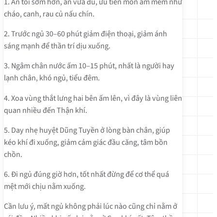
1. Ăn tối sớm hơn, ăn vừa đủ, ưu tiên món ấm mềm như
cháo, canh, rau củ nấu chín.
2. Trước ngủ 30–60 phút giảm điện thoại, giảm ánh
sáng mạnh để thần trí dịu xuống.
3. Ngâm chân nước ấm 10–15 phút, nhất là người hay
lạnh chân, khó ngủ, tiểu đêm.
4. Xoa vùng thắt lưng hai bên ấm lên, vì đây là vùng liên
quan nhiều đến Thận khí.
5. Day nhẹ huyệt Dũng Tuyền ở lòng bàn chân, giúp
kéo khí đi xuống, giảm cảm giác đầu căng, tâm bồn
chồn.
6. Đi ngủ đúng giờ hơn, tốt nhất đừng để cơ thể quá
mệt mới chịu nằm xuống.
Cần lưu ý, mất ngủ không phải lúc nào cũng chỉ nằm ở