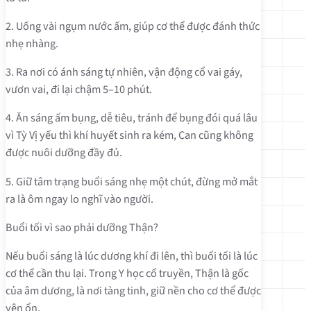
2. Uống vài ngụm nước ấm, giúp cơ thể được đánh thức
nhẹ nhàng.
3. Ra nơi có ánh sáng tự nhiên, vận động cổ vai gáy,
vươn vai, đi lại chậm 5–10 phút.
4. Ăn sáng ấm bụng, dễ tiêu, tránh để bụng đói quá lâu
vì Tỳ Vị yếu thì khí huyết sinh ra kém, Can cũng không
được nuôi dưỡng đầy đủ.
5. Giữ tâm trạng buổi sáng nhẹ một chút, đừng mở mắt
ra là ôm ngay lo nghĩ vào người.
Buổi tối vì sao phải dưỡng Thận?
Nếu buổi sáng là lúc dương khí đi lên, thì buổi tối là lúc
cơ thể cần thu lại. Trong Y học cổ truyền, Thận là gốc
của âm dương, là nơi tàng tinh, giữ nền cho cơ thể được
yên ổn.