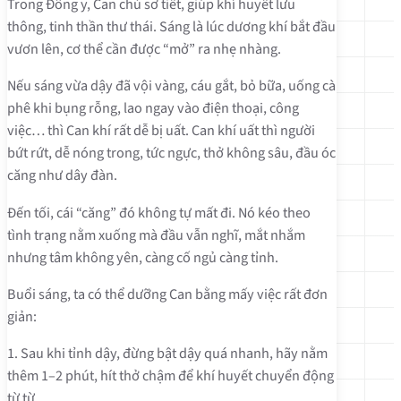
Trong Đông y, Can chủ sơ tiết, giúp khí huyết lưu
thông, tinh thần thư thái. Sáng là lúc dương khí bắt đầu
vươn lên, cơ thể cần được “mở” ra nhẹ nhàng.
Nếu sáng vừa dậy đã vội vàng, cáu gắt, bỏ bữa, uống cà
phê khi bụng rỗng, lao ngay vào điện thoại, công
việc… thì Can khí rất dễ bị uất. Can khí uất thì người
bứt rứt, dễ nóng trong, tức ngực, thở không sâu, đầu óc
căng như dây đàn.
Đến tối, cái “căng” đó không tự mất đi. Nó kéo theo
tình trạng nằm xuống mà đầu vẫn nghĩ, mắt nhắm
nhưng tâm không yên, càng cố ngủ càng tỉnh.
Buổi sáng, ta có thể dưỡng Can bằng mấy việc rất đơn
giản:
1. Sau khi tỉnh dậy, đừng bật dậy quá nhanh, hãy nằm
thêm 1–2 phút, hít thở chậm để khí huyết chuyển động
từ từ.