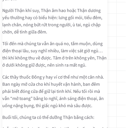
Người Thận khí suy, Thận âm hao hoặc Thận dương
yếu thường hay có biểu hiện: lưng gối mỏi, tiểu đêm,
lạnh chân, nóng bứt rứt trong người, ù tai, ngủ chập
chờn, dễ tỉnh giữa đêm.
Tối đến mà chúng ta vẫn ăn quá no, tắm muộn, dùng
điện thoại lâu, suy nghĩ nhiều, làm việc sát giờ ngủ…
thì khí không thu về được. Tâm ở trên không yên, Thận
ở dưới không giữ được, nên sinh ra mất ngủ.
Các thầy thuốc Đông y hay ví cơ thể như một căn nhà.
Ban ngày mở cửa cho khí huyết vận hành, ban đêm
phải biết đóng cửa để giữ lại tinh khí. Nếu tối rồi mà
vẫn “mở toang” bằng lo nghĩ, ánh sáng điện thoại, ăn
uống nặng bụng, thì giấc ngủ khó mà sâu được.
Buổi tối, chúng ta có thể dưỡng Thận bằng cách: