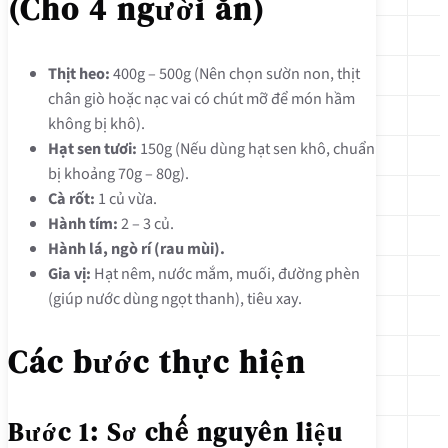
(Cho 4 người ăn)
Thịt heo:
400g – 500g (Nên chọn sườn non, thịt
chân giò hoặc nạc vai có chút mỡ để món hầm
không bị khô).
Hạt sen tươi:
150g (Nếu dùng hạt sen khô, chuẩn
bị khoảng 70g – 80g).
Cà rốt:
1 củ vừa.
Hành tím:
2 – 3 củ.
Hành lá, ngò rí (rau mùi).
Gia vị:
Hạt nêm, nước mắm, muối, đường phèn
(giúp nước dùng ngọt thanh), tiêu xay.
Các bước thực hiện
Bước 1: Sơ chế nguyên liệu