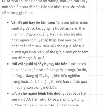
Dù là món ăn lành tính và bổ dưỡng, bạn vẫn cần lưu ý
một số điểm sau để đảm bảo sức khỏe cho các thành
viên trong gia đình:
Vấn đề giữ hay bỏ tâm sen:
Tâm sen (phần mầm
xanh ở giữa) có tác dụng hạ huyết áp và an thần
mạnh nhưng có vị đắng. Nếu nấu cho trẻ nhỏ
hoặc người có huyết áp thấp, bạn nên loại bỏ
hoàn toàn tâm sen. Nếu nấu cho người lớn tuổi
bị mất ngủ kinh niên, có thể giữ lại một phần tâm
sen để tăng hiệu quả.
Đối với người bị đầy bụng, táo bón:
Hạt sen có
tính báp ráo (làm se niêm mạc đại tràng). Do đó,
những ai đang bị đầy bụng khó tiêu nghiêm
trọng hoặc táo bón nặng thì nên hạn chế ăn quá
nhiều hạt sen trong một bữa.
Lưu ý cho người bệnh tiểu đường:
Cà rốt và hạt
sen khi được hầm nhừ, kỹ sẽ giải phóng lượng
đường tự nhiên nhanh hơn, làm tăng chỉ số