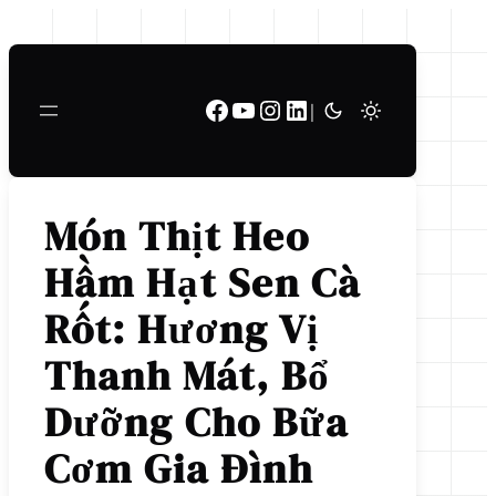
Chuyển
đến
phần
Facebook
Youtube
Instagram
LinkedIn
nội
|
dung
Món Thịt Heo
Hầm Hạt Sen Cà
Rốt: Hương Vị
Thanh Mát, Bổ
Dưỡng Cho Bữa
Cơm Gia Đình