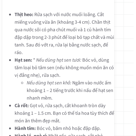
Thịt heo:
Rửa sạch với nước muối loãng. Cắt
miếng vuông vừa ăn (khoảng 3-4 cm). Chần thịt
qua nước sôi có pha chút muối và 1 củ hành tím
đập dập trong 2-3 phút để loại bỏ tạp chất và mùi
tanh. Sau đó vớt ra, rửa lại bằng nước sạch, để
ráo.
Hạt sen:
*
Nếu dùng hạt sen tươi:
Bóc vỏ, dùng
tăm loại bỏ tâm sen (nếu không muốn món ăn có
vị đắng nhẹ), rửa sạch.
Nếu dùng hạt sen khô:
Ngâm vào nước ấm
khoảng 1 – 2 tiếng trước khi nấu để hạt sen
nhanh mềm.
Cà rốt:
Gọt vỏ, rửa sạch, cắt khoanh tròn dày
khoảng 1 – 1.5 cm. Bạn có thể tỉa hoa tùy thích để
món ăn thêm đẹp mắt.
Hành tím:
Bóc vỏ, băm nhỏ hoặc đập dập.
Hành lá, ngò rí:
Nhặt gốc, rửa sạch, cắt nhỏ.