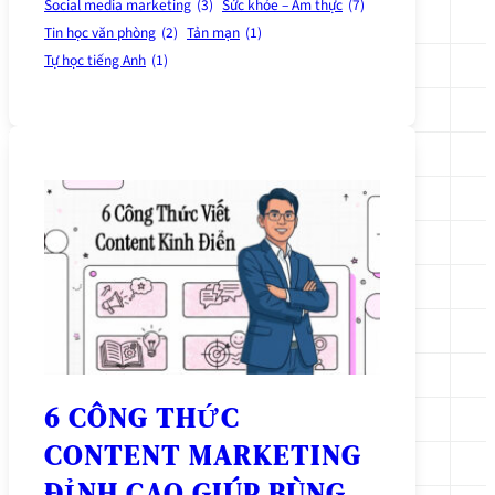
Social media marketing
(3)
Sức khỏe – Ẩm thực
(7)
Tin học văn phòng
(2)
Tản mạn
(1)
Tự học tiếng Anh
(1)
6 CÔNG THỨC
CONTENT MARKETING
ĐỈNH CAO GIÚP BÙNG