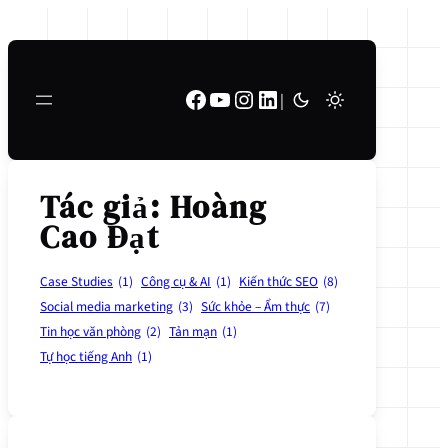
Chuyển
đến
phần
Facebook
Youtube
Instagram
LinkedIn
nội
|
dung
Tác giả:
Hoàng
Cao Đạt
Case Studies
(1)
Công cụ & AI
(1)
Kiến thức SEO
(8)
Social media marketing
(3)
Sức khỏe – Ẩm thực
(7)
Tin học văn phòng
(2)
Tản mạn
(1)
Tự học tiếng Anh
(1)